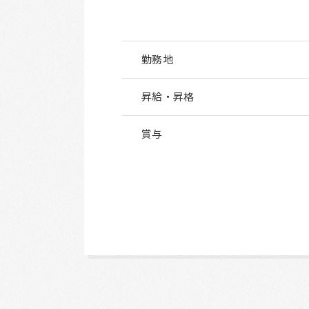
勤務地
昇給・昇格
賞与